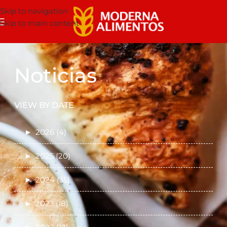
Skip to navigation
Skip to main content
Noticias
VIEW BY DATE
►
2026 (4)
►
2025 (20)
►
2024 (35)
►
2023 (18)