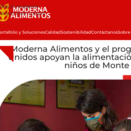
Skip to navigation
Skip to main content
ortafolio y Soluciones
Calidad
Sostenibilidad
Contáctanos
Sobre
Moderna Alimentos y el prog
Unidos apoyan la alimentació
niños de Monte 