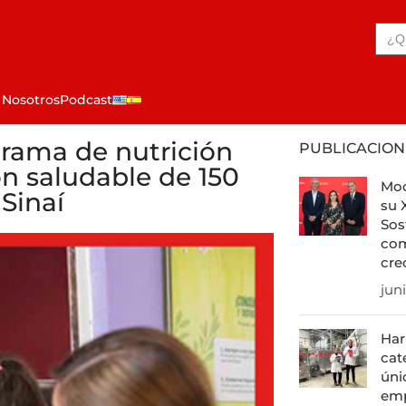
 Nosotros
Podcast
rama de nutrición
PUBLICACION
n saludable de 150
Mod
Sinaí
su 
Sos
com
cre
jun
Har
cat
úni
em