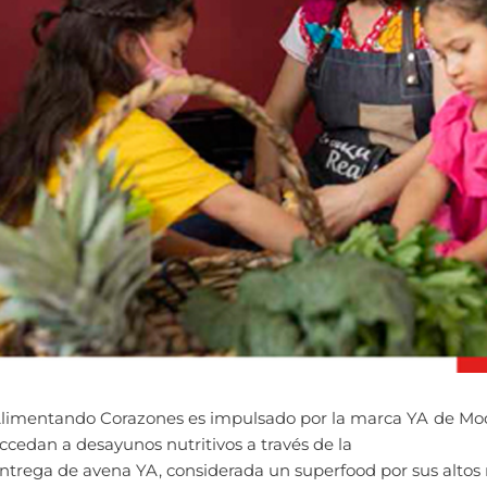
limentando Corazones es impulsado por la marca YA de Mod
ccedan a desayunos nutritivos a través de la
ntrega de avena YA, considerada un superfood por sus altos ni