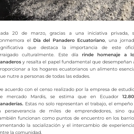
ada 20 de marzo, gracias a una iniciativa privada, 
conmemora el
Día del Panadero Ecuatoriano
, una jorna
ignificativa que destaca la importancia de este ofic
rraigado culturalmente. Este día
rinde homenaje a l
anaderos
y resalta el papel fundamental que desempeñan 
roporcionar a los hogares ecuatorianos un alimento esenci
ue nutre a personas de todas las edades.
e acuerdo con el censo realizado por la empresa de estudi
e mercado Mardis, se estima que en Ecuador
12.8
anaderías.
Estas no solo representan el trabajo, el empeño
a perseverancia de miles de emprendedores, sino q
ambién funcionan como puntos de encuentro en los barrio
omentando la socialización y el intercambio de experienci
ntre la comunidad.