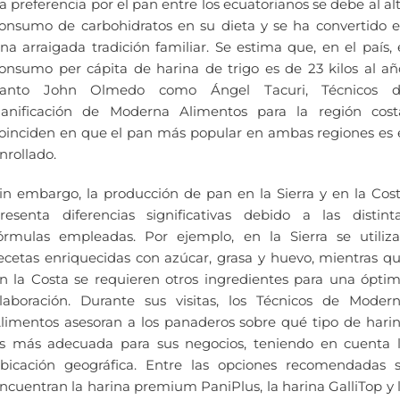
a preferencia por el pan entre los ecuatorianos se debe al al
onsumo de carbohidratos en su dieta y se ha convertido 
na arraigada tradición familiar. Se estima que, en el país, 
onsumo per cápita de harina de trigo es de 23 kilos al añ
anto John Olmedo como Ángel Tacuri, Técnicos 
anificación de Moderna Alimentos para la región cost
oinciden en que el pan más popular en ambas regiones es 
nrollado.
in embargo, la producción de pan en la Sierra y en la Cos
resenta diferencias significativas debido a las distint
órmulas empleadas. Por ejemplo, en la Sierra se utiliz
ecetas enriquecidas con azúcar, grasa y huevo, mientras q
n la Costa se requieren otros ingredientes para una ópti
laboración. Durante sus visitas, los Técnicos de Moder
limentos asesoran a los panaderos sobre qué tipo de hari
s más adecuada para sus negocios, teniendo en cuenta 
bicación geográfica. Entre las opciones recomendadas 
ncuentran la harina premium PaniPlus, la harina GalliTop y 