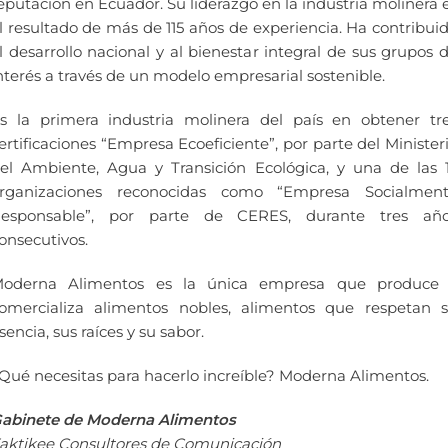
eputación en Ecuador. Su liderazgo en la industria molinera 
l resultado de más de 115 años de experiencia. Ha contribui
l desarrollo nacional y al bienestar integral de sus grupos 
nterés a través de un modelo empresarial sostenible.
s la primera industria molinera del país en obtener tr
ertificaciones “Empresa Ecoeficiente”, por parte del Minister
el Ambiente, Agua y Transición Ecológica, y una de las 
rganizaciones reconocidas como “Empresa Socialmen
esponsable”, por parte de CERES, durante tres añ
onsecutivos.
oderna Alimentos es la única empresa que produce
omercializa alimentos nobles, alimentos que respetan 
sencia, sus raíces y su sabor.
Qué necesitas para hacerlo increíble? Moderna Alimentos.
abinete de Moderna Alimentos
aktikee Consultores de Comunicación