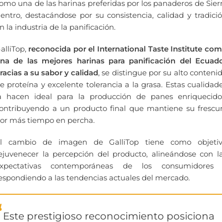
omo una de las harinas preferidas por los panaderos de Sier
entro, destacándose por su consistencia, calidad y tradici
n la industria de la panificación.
alliTop,
reconocida por el International Taste Institute co
na de las mejores harinas para panificación del Ecuad
racias a su sabor y calidad
, se distingue por su alto conteni
e proteína y excelente tolerancia a la grasa. Estas cualidad
a hacen ideal para la producción de panes enriquecido
ontribuyendo a un producto final que mantiene su frescu
or más tiempo en percha.
l cambio de imagen de GalliTop tiene como objeti
ejuvenecer la percepción del producto, alineándose con l
xpectativas contemporáneas de los consumidores
espondiendo a las tendencias actuales del mercado.
Este prestigioso reconocimiento posiciona