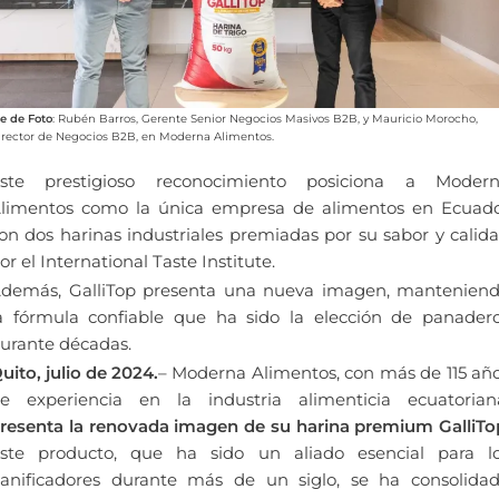
ie de Foto
: Rubén Barros, Gerente Senior Negocios Masivos B2B, y Mauricio Morocho,
irector de Negocios B2B, en Moderna Alimentos.
ste prestigioso reconocimiento posiciona a Moder
limentos como la única empresa de alimentos en Ecuad
on dos harinas industriales premiadas por su sabor y calid
or el International Taste Institute.
demás, GalliTop presenta una nueva imagen, mantenien
a fórmula confiable que ha sido la elección de panader
urante décadas.
uito, julio de 2024.
– Moderna Alimentos, con más de 115 añ
e experiencia en la industria alimenticia ecuatorian
resenta la renovada imagen de su harina premium GalliTo
ste producto, que ha sido un aliado esencial para l
anificadores durante más de un siglo, se ha consolida