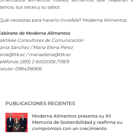
sencia, sus raíces y su sabor.
Qué necesitas para hacerlo increíble? Moderna Alimentos.
abinete de Moderna Alimentos
aktikee Consultores de Comunicación
ania Sánchez / María Elena Pérez
ania@ttk.ec / mariaelena@ttk.ec
eléfonos: (593) 2 6002006 /7/8/9
elular: 0984318906
PUBLICACIONES RECIENTES
Moderna Alimentos presenta su XII
Memoria de Sostenibilidad y reafirma su
compromiso con un crecimiento