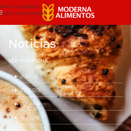
Skip to navigation
Skip to main content
Noticias
VER POR FECHA
►
2026 (4)
►
2025 (20)
►
2024 (35)
►
2023 (18)