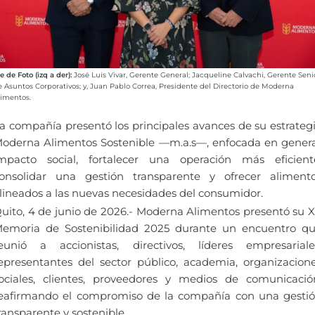
e de Foto (izq a der):
José Luis Vivar, Gerente General; Jacqueline Calvachi, Gerente Seni
e Asuntos Corporativos; y, Juan Pablo Correa, Presidente del Directorio de Moderna
limentos.
a compañía presentó los principales avances de su estrateg
oderna Alimentos Sostenible —m.a.s—, enfocada en gener
mpacto social, fortalecer una operación más eficient
onsolidar una gestión transparente y ofrecer aliment
lineados a las nuevas necesidades del consumidor.
uito, 4 de junio de 2026.- Moderna Alimentos presentó su X
emoria de Sostenibilidad 2025 durante un encuentro q
eunió a accionistas, directivos, líderes empresariale
epresentantes del sector público, academia, organizacion
ociales, clientes, proveedores y medios de comunicació
eafirmando el compromiso de la compañía con una gesti
ransparente y sostenible.