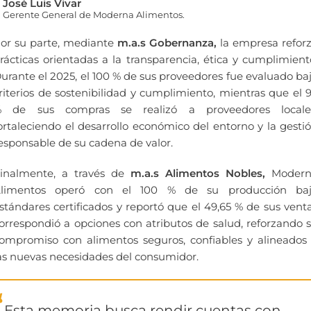
José Luis Vivar
Gerente General de Moderna Alimentos.
or su parte, mediante
m.a.s Gobernanza,
la empresa refor
rácticas orientadas a la transparencia, ética y cumplimient
urante el 2025, el 100 % de sus proveedores fue evaluado ba
riterios de sostenibilidad y cumplimiento, mientras que el 
 de sus compras se realizó a proveedores locale
ortaleciendo el desarrollo económico del entorno y la gesti
esponsable de su cadena de valor.
inalmente, a través de
m.a.s Alimentos Nobles,
Modern
limentos operó con el 100 % de su producción ba
stándares certificados y reportó que el 49,65 % de sus vent
orrespondió a opciones con atributos de salud, reforzando 
ompromiso con alimentos seguros, confiables y alineados
as nuevas necesidades del consumidor.
Esta memoria busca rendir cuentas con