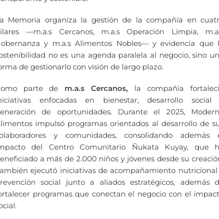
a Memoria organiza la gestión de la compañía en cuat
ilares —m.a.s Cercanos, m.a.s Operación Limpia, m.a
obernanza y m.a.s Alimentos Nobles— y evidencia que 
ostenibilidad no es una agenda paralela al negocio, sino u
orma de gestionarlo con visión de largo plazo.
Como parte de
m.a.s Cercanos,
la compañía fortalec
niciativas enfocadas en bienestar, desarrollo social
eneración de oportunidades. Durante el 2025, Moder
limentos impulsó programas orientados al desarrollo de s
olaboradores y comunidades, consolidando además 
mpacto del Centro Comunitario Ñukata Kuyay, que 
eneficiado a más de 2.000 niños y jóvenes desde su creació
ambién ejecutó iniciativas de acompañamiento nutricional
revención social junto a aliados estratégicos, además 
ortalecer programas que conectan el negocio con el impac
ocial.