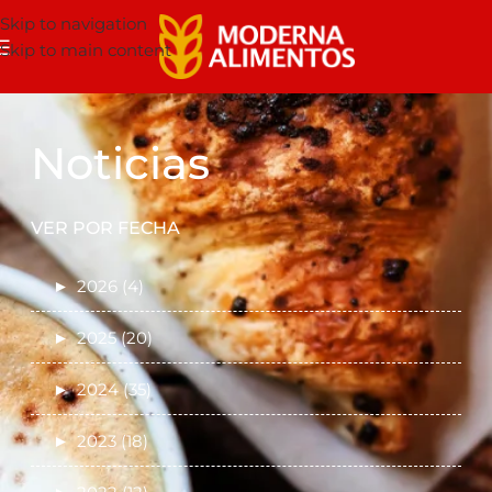
Skip to navigation
Skip to main content
Noticias
VER POR FECHA
►
2026 (4)
►
2025 (20)
►
2024 (35)
►
2023 (18)