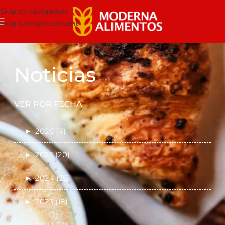
Skip to navigation
Skip to main content
Noticias
VER POR FECHA
►
2026 (4)
►
2025 (20)
►
2024 (35)
►
2023 (18)