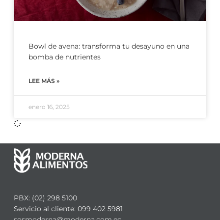
Bowl de avena: transforma tu desayuno en una
bomba de nutrientes
LEE MÁS »
enero 16, 2025
PBX: (02) 298 5100
Servicio al cliente: 099 402 5981
sosmoderna@moderna.com.ec