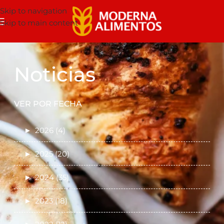
Skip to navigation
Skip to main content
Noticias
VER POR FECHA
►
2026 (4)
►
2025 (20)
►
2024 (35)
►
2023 (18)